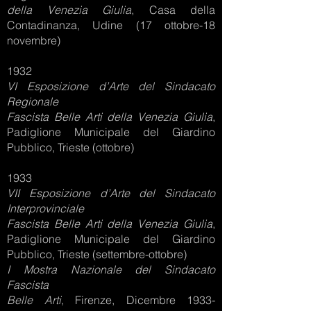
della Venezia Giulia
, Casa della
Contadinanza, Udine (17 ottobre-18
novembre)
1932
VI Esposizione d’Arte del Sindacato
Regionale
Fascista Belle Arti della Venezia Giulia
,
Padiglione Municipale del Giardino
Pubblico, Trieste (ottobre)
1933
VII Esposizione d’Arte del Sindacato
Interprovinciale
Fascista Belle Arti della Venezia
Giulia
,
Padiglione Municipale del Giardino
Pubblico, Trieste (settembre-ottobre)
I Mostra Nazionale del Sindacato
Fascista
Belle Arti
, Firenze, Dicembre 1933-