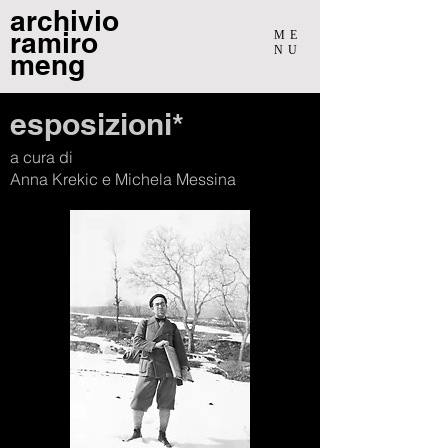
archivio
ramiro
ME
NU
meng
esposizioni*
a cura di
Anna Krekic e Michela Messina