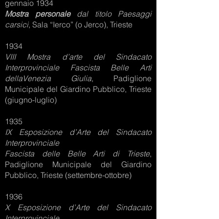
gennaio 1934
Mostra personale
dal titolo Paesaggi
carsici
, Sala “Ierco” (o Jerco), Trieste
1934
VIII Mostra d’arte del Sindacato
Interprovinciale
Fascista Belle Arti
dellaVenezia Giulia
, Padiglione
Municipale del Giardino Pubblico, Trieste
(giugno-luglio)
1935
IX Esposizione d’Arte del Sindacato
Interprovinciale
Fascista delle Belle Arti di Trieste
,
Padiglione Municipale del Giardino
Pubblico, Trieste (settembre-ottobre)
1936
X Esposizione d’Arte del Sindacato
Interprovinciale