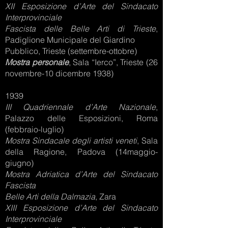
XII Esposizione d’Arte del Sindacato
Interprovinciale
Fascista delle Belle Arti di Trieste
,
Padiglione Municipale del Giardino
Pubblico, Trieste (settembre-ottobre)
Mostra personale
, Sala “Ierco”, Trieste (26
novembre-10 dicembre 1938)
1939
III Quadriennale d’Arte Nazionale
,
Palazzo delle Esposizioni, Roma
(febbraio-luglio)
Mostra Sindacale degli artisti veneti
, Sala
della Ragione, Padova (14maggio-
giugno)
Mostra Adriatica d’Arte del Sindacato
Fascista
Belle Arti della Dalmazia
, Zara
XIII Esposizione d’Arte del Sindacato
Interprovinciale