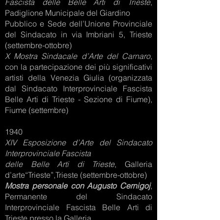
Fascista delle Belle Arti di Trieste
,
Padiglione Municipale del Giardino
Pubblico e Sede dell’Unione Provinciale
del Sindacato in via Imbriani 5, Trieste
(settembre-ottobre)
X Mostra Sindacale d’Arte del Carnaro
,
con la partecipazione dei più significativi
artisti della Venezia Giulia (organizzata
dal Sindacato Interprovinciale Fascista
Belle Arti di Trieste - Sezione di Fiume),
Fiume (settembre)
1940
XIV Esposizione d’Arte del Sindacato
Interprovinciale Fascista
delle Belle Arti di Trieste
, Galleria
d’arte“Trieste”,Trieste (settembre-ottobre)
Mostra personale con Augusto Cernigoj
,
Permanente del Sindacato
Interprovinciale Fascista Belle Arti di
Trieste presso la Galleria