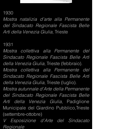
1930
Mostra natalizia d’arte alla Permanente
del Sindacato Regionale Fascista Belle
Arti della Venezia Giulia
, Trieste
1931
Mostra collettiva alla Permanente del
Sindacato Regionale Fascista Belle Arti
della Venezia Giulia
, Trieste (febbraio).
Mostra collettiva alla Permanente del
Sindacato Regionale Fascista Belle Arti
della Venezia Giulia
, Trieste (luglio).
Mostra autunnale d’Arte della Permanente
del Sindacato Regionale Fascista Belle
Arti della Venezia Giulia
, Padiglione
Municipale del Giardino Pubblico,Trieste
(settembre-ottobre)
V Esposizione d’Arte del Sindacato
Regionale