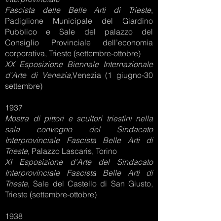
Fascista delle Belle Arti di Trieste
,
Padiglione Municipale del Giardino
Pubblico e Sale del palazzo del
Consiglio Provinciale dell’economia
corporativa, Trieste (settembre-ottobre)
XX Esposizione Biennale Internazionale
d’Arte
di Venezia
,Venezia (1 giugno-30
settembre)
1937
Mostra di pittori e scultori triestini nella
sala
convegno del Sindacato
Interprovinciale
Fascista Belle Arti di
Trieste
, Palazzo Lascaris, Torino
XI Esposizione d’Arte del Sindacato
Interprovinciale
Fascista Belle Arti di
Trieste
, Sale del Castello di San Giusto,
Trieste (settembre-ottobre)
1938