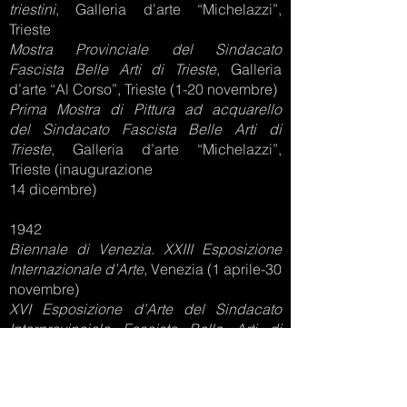
triestini
, Galleria d’arte “Michelazzi”,
Trieste
Mostra Provinciale del Sindacato
Fascista
Belle Arti di Trieste
, Galleria
d’arte “Al Corso”, Trieste (1-20 novembre)
Prima Mostra di Pittura ad acquarello
del
Sindacato Fascista Belle Arti di
Trieste
, Galleria d’arte “Michelazzi”,
Trieste (inaugurazione
14 dicembre)
1942
Biennale di Venezia. XXIII Esposizione
Internazionale
d’Arte
, Venezia (1 aprile-30
novembre)
XVI Esposizione d’Arte del Sindacato
Interprovinciale
Fascista Belle Arti di
Trieste
, Galleria d’arte “Al Corso”, Trieste
(ottobre)