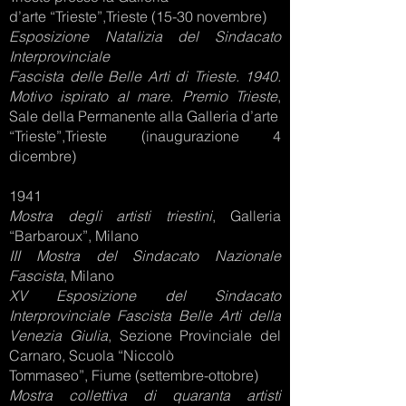
d’arte “Trieste”,Trieste (15-30 novembre)
Esposizione Natalizia del Sindacato
Interprovinciale
Fascista delle Belle Arti di Trieste. 1940.
Motivo ispirato al mare. Premio Trieste
,
Sale della Permanente alla Galleria d’arte
“Trieste”,Trieste (inaugurazione 4
dicembre)
1941
Mostra degli artisti triestini
, Galleria
“Barbaroux”, Milano
III Mostra del Sindacato Nazionale
Fascista
, Milano
XV Esposizione del Sindacato
Interprovinciale
Fascista Belle Arti della
Venezia Giulia
, Sezione Provinciale del
Carnaro, Scuola “Niccolò
Tommaseo”, Fiume (settembre-ottobre)
Mostra collettiva di quaranta artisti